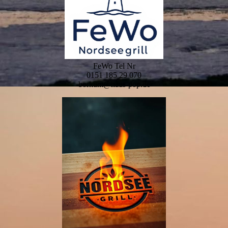
FeWo Tel Nr
0151 185 29 070
borkum@haus-pop.de